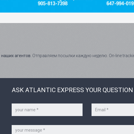
у наших агентов.
Отправляем посылки каждую неделю. On-line tracki
ASK ATLANTIC EXPRESS YOUR QUESTION
Your
Your
name
e-
*
mail
*
Message