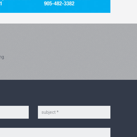
ng.
Subject