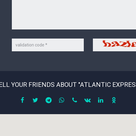
Code
Security
on
code
the
picture
*
ELL YOUR FRIENDS ABOUT "ATLANTIC EXPRES