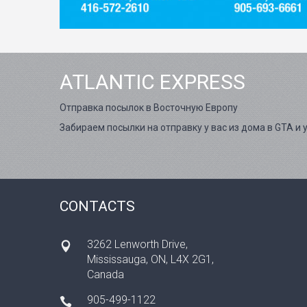
ATLANTIC EXPRESS
Отправка посылок в Восточную Европу
Забираем посылки на отправку у вас из дома в GTA и 
CONTACTS
3262 Lenworth Drive,
Mississauga, ON, L4X 2G1,
Canada
905-499-1122