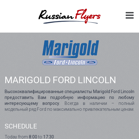
MARIGOLD FORD LINCOLN
Высококвалифицированные специалисты Marigold Ford Lincoln
предоставить Вам подробную информацию по любому
интересующему вопросу.
Всегда в наличии – полный
модельный ряд Ford по максимально привлекательным ценам.
SCHEDULE
Today from
8:00
to
17:30