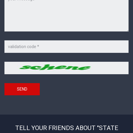
Code
on
the
picture
Security
*
code
SEND
TELL YOUR FRIENDS ABOUT "STATE