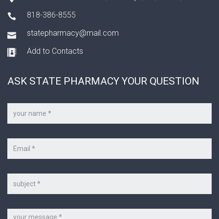
818-386-8555
statepharmacy@mail.com
Add to Contacts
ASK STATE PHARMACY YOUR QUESTION
Your
name
*
Your
e-
mail
*
Subject
Message