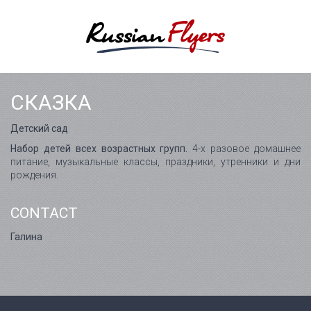
СКАЗКА
Детский сад
Набор детей всех возрастных групп.
4-х разовое домашнее
питание, музыкальные классы, праздники, утренники и дни
рождения.
CONTACT
Галина