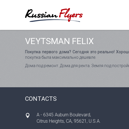
VEYTSMAN FELIX
Покупка первого дома? Сегодня это реально! Хорош
покупка была максимально дешевле.
Дома под ремонт. Дома для рента. Земля под построй
CONTACTS
A - 6345 Auburn Boulevard,
Citrus Heights, CA, 95621, U.S.A.