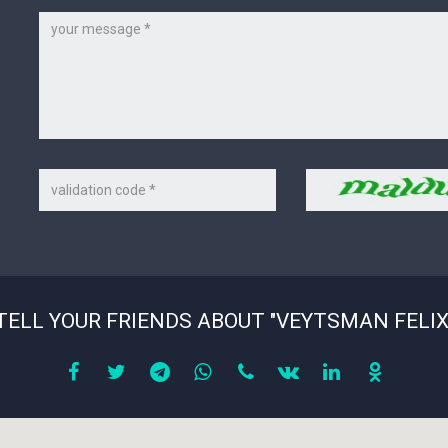
*
Message
Code
Security
on
code
the
picture
*
TELL YOUR FRIENDS ABOUT "VEYTSMAN FELIX