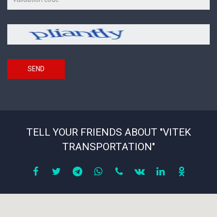
on
the
picture
Security
*
code
SEND
TELL YOUR FRIENDS ABOUT "VITEK
TRANSPORTATION"