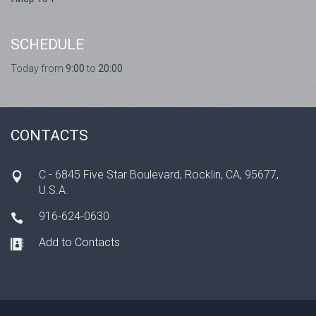
SCHEDULE
Today from
9:00
to
20:00
CONTACTS
C - 6845 Five Star Boulevard, Rocklin, CA, 95677,
U.S.A.
916-624-0630
Add to Contacts