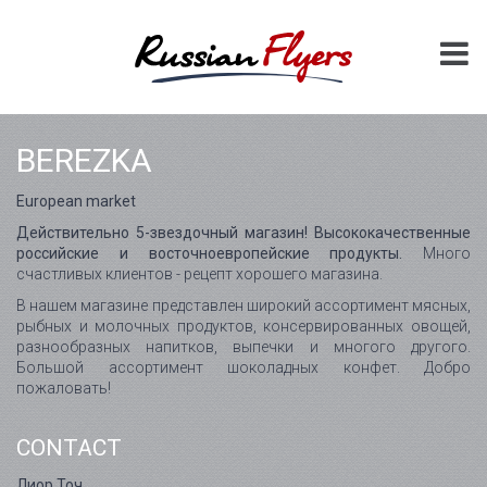
BEREZKA
European market
Действительно 5-звездочный магазин! Высококачественные
российские и восточноевропейские продукты.
Много
счастливых клиентов - рецепт хорошего магазина.
В нашем магазине представлен широкий ассортимент мясных,
рыбных и молочных продуктов, консервированных овощей,
разнообразных напитков, выпечки и многого другого.
Большой ассортимент шоколадных конфет. Добро
пожаловать!
CONTACT
Лиор Точ