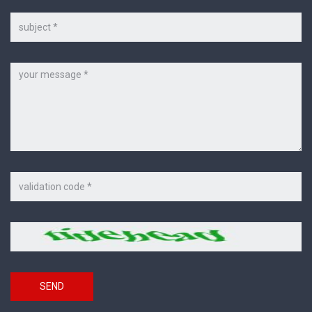
*
Subject
Message
Code
on
the
picture
Security
*
code
SEND