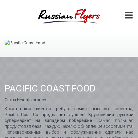
PACIFIC COAST FOOD
Citrus Heights branch
Когда наши клиенты требуют самого высокого качества,
Pacific Cost Co предлагает лучшее! Крупнейший русский
супермаркет на западном побережье.
Самая большая
продуктовая база. Каждую неделю обновление ассортимента!
Непревзойденный выбор и обслуживание сделали нас
лидирующим поставщиком всего тихоокеанского побережья.